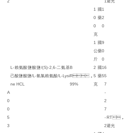
2
1
避光
1
國
1
0
藥
2
0
0
克
1
國
9
公
藥
0
斤
0
L-賴氨酸鹽酸鹽/(S)-2,6-二氨基
B
2
國
1
6
己酸鹽酸鹽/L-氫氯賴氨酸/L-Lysi
R，
5
藥
5
5
ne HCL
99%
克
7
A
-
0
2
0
7
5
-
RT，
3
2
避光