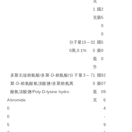
克
1
國
2
克
藥
5
0
0
分子量15～3
2
國
5
0萬,0.1%
5
藥
0
毫
0
升
多聚右旋賴氨酸/多聚-D-賴氨酸/
分子量3～7
1
國
8
2
聚-D-賴氨酸氫溴酸鹽/多聚賴氨
萬
0
藥
0
7
酸氫溴酸鹽/Poly-D-lysine hydro
毫
0
9
A
bromide
克
6
0
4
0
-
5
9