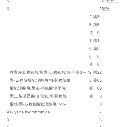
5
-
RT，
6
2
避光
2
國
3
5
藥
5
克
0
1
國
1
0
藥
0
0
0
克
0
多聚左旋賴氨酸/多聚-L-賴氨酸/
分子量3～7
2
國
2
2
聚-L-賴氨酸氫溴酸鹽/多聚賴氨
萬
5
藥
0
5
酸氫溴酸鹽/聚-L-賴氨酸溴化氫/
毫
0
9
聚二胺基己酸溴化氫/多聚賴氨
克
8
酸/多聚-L-賴氨酸氫溴酸鹽/Poly-
8
A
L-lysine hydrobromide
-
0
6