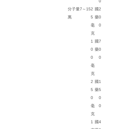
0
分子量7～15
2
國
2
萬
5
藥
0
毫
0
克
1
國
7
0
藥
0
0
0
毫
克
2
國
1
5
藥
5
0
0
毫
0
克
1
國
4