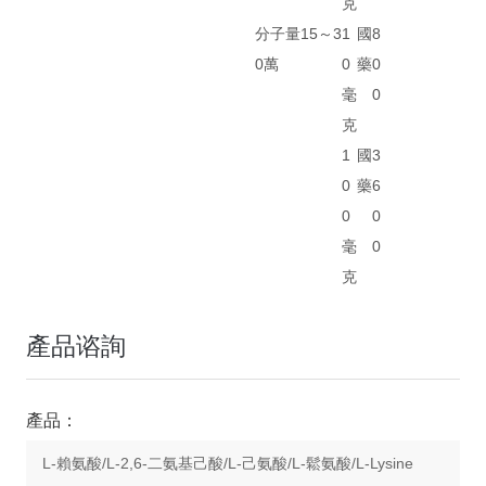
克
分子量15～3
1
國
8
0萬
0
藥
0
毫
0
克
1
國
3
0
藥
6
0
0
毫
0
克
產品谘詢
產品：