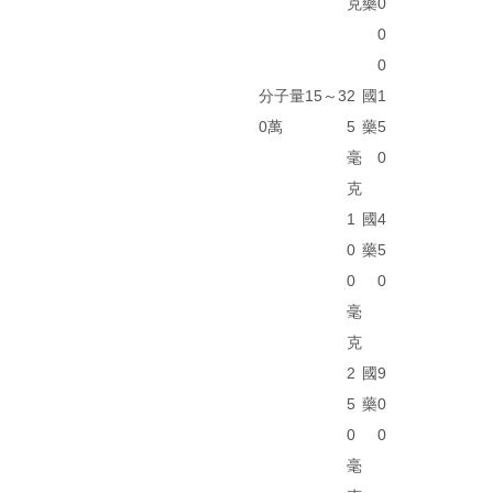
克
藥
0
0
0
分子量15～3
2
國
1
0萬
5
藥
5
毫
0
克
1
國
4
0
藥
5
0
0
毫
克
2
國
9
5
藥
0
0
0
毫