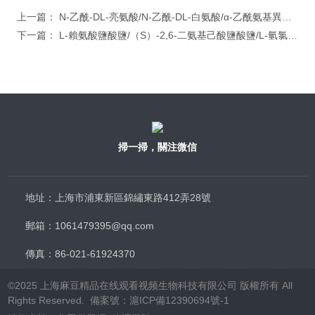
字），如：三加四=7
上一篇：
N-乙酰-DL-亮氨酸/N-乙酰-DL-白氨酸/α-乙酰氨基異己酸/α-乙酰胺基異己酸
下一篇：
L-賴氨酸鹽酸鹽/（S）-2,6-二氨基己酸鹽酸鹽/L-氫氯賴氨酸/L-Lysine HCL
掃一掃，關注微信
地址：上海市浦東新區錦繡東路412弄28號
郵箱：1061479395@qq.com
傳真：86-021-61924370
©2025 上海麻豆精品在线观看视频生物科技有限公司 版權所有 All
Rights Reserved. 備案號：
滬ICP備12390694號-1