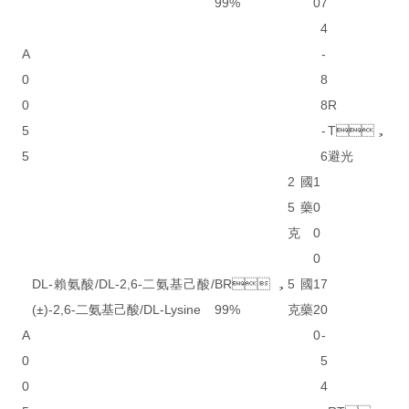
99%
0
7
4
A
-
0
8
0
8
R
5
-
T，
5
6
避光
2
國
1
5
藥
0
克
0
0
DL-賴氨酸/DL-2,6-二氨基己酸/
BR，
5
國
1
7
(±)-2,6-二氨基己酸/DL-Lysine
99%
克
藥
2
0
A
0
-
0
5
0
4