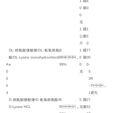
1
國
4
0
藥
0
0
克
1
國
1
公
藥
5
斤
0
DL-賴氨酸鹽酸鹽/DL-氫氯賴氨
B
1
國
7
7
酸/DL-Lysine monohydrochlorid
R，
0
藥
0
0
A
e
99%
0
0
-
0
克
5
0
3
R
5
-
T，
4
1
避光
D-賴氨酸鹽酸鹽/D-氫氯賴氨酸/
B
5
國
2
7
D-Lysine HCL
R，
克
藥
5
2