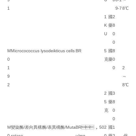
1
9-7
8℃
1
國
2
K
藥
8
U
0
0
M
Microcococcus lysodeikticus cells
BR
5
國
8
0
克
藥
0
1
0
2
9
～
2
8℃
2
國
3
5
藥
8
克
0
0
M
變旋酶/差向異構酶/表異構酶/Muta
BR，50
2
國
1
0
rotase
u/mg
0
藥
2
保