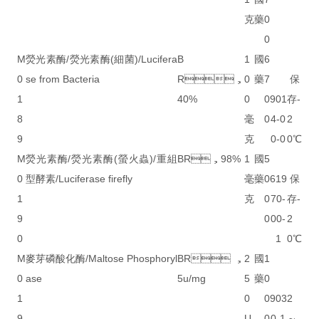
克
藥
0
0
M
熒光素酶/熒光素酶(細菌)/Lucifera
B
1
國
6
0
se from Bacteria
R，
0
藥
7
保
1
40%
0
0
901
存-
8
毫
0
4-0
2
9
克
0-0
0℃
M
熒光素酶/熒光素酶(螢火蟲)/重組
BR，98%
1
國
5
0
型酵素/Luciferase firefly
毫
藥
0
619
保
1
克
0
70-
存-
9
0
00-
2
0
1
0℃
M
麥芽磷酸化酶/Maltose Phosphoryl
BR，
2
國
1
0
ase
5u/mg
5
藥
0
1
0
0
903
2
9
U
0
0-1
～