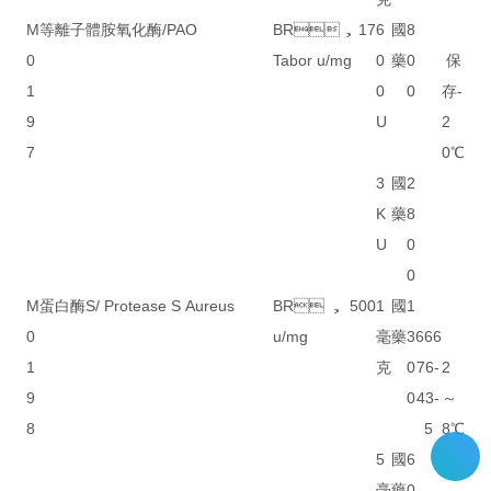
M
等離子體胺氧化酶/PAO
BR，17
6
國
8
0
Tabor u/mg
0
藥
0
保
1
0
0
存-
9
U
2
7
0℃
3
國
2
K
藥
8
U
0
0
M
蛋白酶S/ Protease S Aureus
BR，500
1
國
1
0
u/mg
毫
藥
3
666
1
克
0
76-
2
9
0
43-
～
8
5
8℃
5
國
6
毫
藥
0