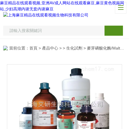
麻豆精品在线观看视频,亚洲AV成人网站在线观看麻豆,麻豆黄色视频网
站,少妇高潮内谢无套内谢麻豆
當前位置：
首頁
>
產品中心
> >
生化試劑
> 麥芽磷酸化酶/Maltose Phosphorylase