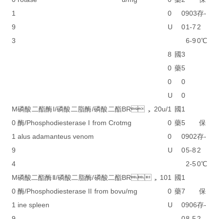
1
0
0
903
存-
9
U
0
1-7
2
3
6-9
0℃
8
國
3
0
藥
5
0
0
U
0
M
磷酸二酯酶I/磷酸二脂酶/磷酸二酯
BR，20u/
1
國
1
0
酶/Phosphodiesterase I from Crot
mg
0
藥
5
保
1
alus adamanteus venom
0
0
902
存-
9
U
0
5-8
2
4
2-5
0℃
M
磷酸二酯酶Ⅱ/磷酸二脂酶/磷酸二酯
BR，10
1
國
1
0
酶/Phosphodiesterase II from bov
u/mg
0
藥
7
保
1
ine spleen
U
0
906
存-
9
0
8-5
2