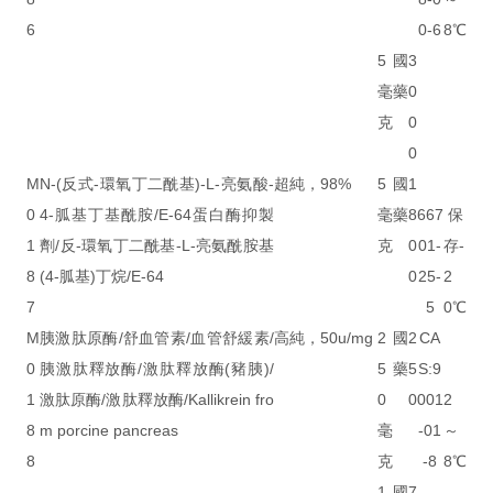
6
0-6
8℃
5
國
3
毫
藥
0
克
0
0
M
N-(反式-環氧丁二酰基)-L-亮氨酸-
超純，98%
5
國
1
0
4-胍基丁基酰胺/E-64蛋白酶抑製
毫
藥
8
667
保
1
劑/反-環氧丁二酰基-L-亮氨酰胺基
克
0
01-
存-
8
(4-胍基)丁烷/E-64
0
25-
2
7
5
0℃
M
胰激肽原酶/舒血管素/血管舒緩素/
高純，50u/mg
2
國
2
CA
0
胰激肽釋放酶/激肽釋放酶(豬胰)/
5
藥
5
S:9
1
激肽原酶/激肽釋放酶/Kallikrein fro
0
0
001
2
8
m porcine pancreas
毫
-01
～
8
克
-8
8℃
1
國
7