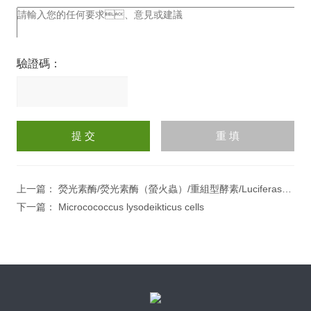
驗證碼：
請
輸
入
計算結果（填寫阿拉伯數
字），如：三加四=7
上一篇：
熒光素酶/熒光素酶（螢火蟲）/重組型酵素/Luciferase firefly
下一篇：
Microcococcus lysodeikticus cells