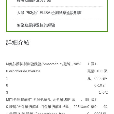
移液器品牌及其介紹
大鼠 P53蛋白ELISA 檢測試劑盒說明書
葡聚糖凝膠過柱的經驗
詳細介紹
M
氨肽酶抑製劑鹽酸鹽/Amastatin hy
超純，98%
1
國
1
0
drochloride hydrate
毫
藥
0
100
保
1
克
0
938
存-
8
0
-10
2
3
-1
0℃
M
門冬酰胺酶/門冬酰氨酶/L-天冬酰
USP級，9
5
國
3
0
胺酶/天冬酰胺酶/L-門冬酰胺酶/L-
6%，225IU/m
0
藥
0
保
1
天門冬酰胺酶/Asparaginase fro
g
0
0
901
存-