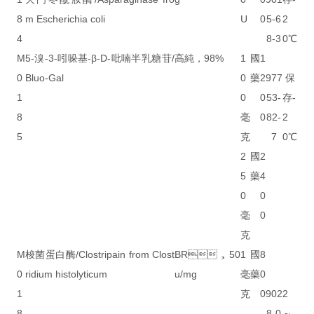
8
m Escherichia coli
U
0
5-6
2
4
8-3
0℃
M
5-溴-3-吲哚基-β-D-吡喃半乳糖苷/
高純，98%
1
國
1
0
Bluo-Gal
0
藥
2
977
保
1
0
0
53-
存-
8
毫
0
82-
2
5
克
7
0℃
2
國
2
5
藥
4
0
0
毫
0
克
M
梭菌蛋白酶/Clostripain from Clost
BR，50
1
國
8
0
ridium histolyticum
u/mg
毫
藥
0
1
克
0
902
2
8
8-0
～