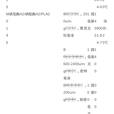
5
4-6
0℃
M
磷脂酶A2/磷酯酶A2/PLA2
BR，20
1
國
1
0
0u/m
毫
藥
4
保
1
g，響尾
克
0
900
存-
9
蛇毒液
0
1-8
2
6
4-7
0℃
B
1
國
1
R，
毫
藥
4
600-2400u/m
克
0
g，蜜蜂
0
毒液
BR，
1
國
3
200u/m
0
藥
0
g，豬胰
0
0
毫
0
克