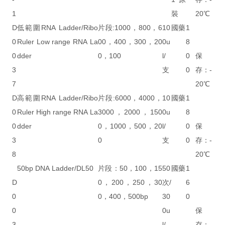
1
裝
20℃
D
低範圍RNA Ladder/Ribo
片段:1000，800，6
10
國藥
1
0
Ruler Low range RNA La
00，400，300，20
0u
8
0
dder
0，100
l/
0
保
3
支
0
存：-
7
20℃
D
高範圍RNA Ladder/Ribo
片段:6000，4000，
10
國藥
1
0
Ruler High range RNA La
3000，2000，150
0u
8
0
dder
0，1000，500，20
l/
0
保
3
0
支
0
存：-
8
20℃
50bp DNA Ladder/DL50
片段：50，100，15
50
國藥
1
D
0，200，250，30
次/
6
0
0，400，500bp
30
0
0
0u
保
3
l/
存：-