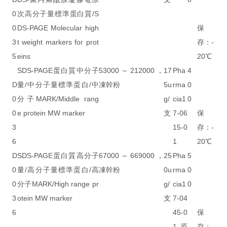
0
次高分子量標準蛋白質/S
0
DS-PAGE Molecular high
保
3
t weight markers for prot
存：-
5
eins
20℃
SDS-PAGE蛋白質中分子
53000～212000，
17
Pha
4
D
量/中分子量標準蛋白/中
凍幹粉
5u
rma
0
0
分子MARK/Middle rang
g/
cia1
0
0
e protein MW marker
支
7-06
保
3
15-0
存：-
6
1
20℃
D
SDS-PAGE蛋白質高分子
67000～669000，
25
Pha
5
0
量/高分子量標準蛋白/高
凍幹粉
0u
rma
0
0
分子MARK/High range pr
g/
cia1
0
3
otein MW marker
支
7-04
6
45-0
保
-
1原
存：-