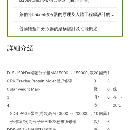
B19病毒抗體檢測試劑盒（膠體金法）
萊伯特Labnet移液器的原理及人體工程學設計的主要考慮
普蘭德瓶口分液器的結構設計及性能概述
詳細介紹
D
15-150kDa精確分子量MA
15000～150000,液
20
國藥
1
0
RK/Precise Protein Molec
體,7條帶
0
6
0
ular weight Mark
微
0
保
3
升/
0
存：-
4
支
20℃
SDS-PAGE蛋白質次高分
43000～200000，
10
國藥
1
子標準/次高分子MARK/S
粉末,5條帶
次/
6
D
DS-聚丙烯酰胺凝膠電泳
支
0