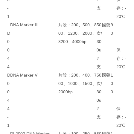
-
支
存：-
1
20℃
DNA Marker Ⅲ
片段：200、500、8
50
國藥
9
D
00、1200、2000、
次/
0
0
3200、4000bp
30
0
0u
保
4
l/
存：-
4
支
20℃
D
DNA Marker Ⅴ
片段：200、400、7
50
國藥
1
0
00、1000、1500、
次/
0
0
2000bp
30
0
4
0u
4
l/
保
-
支
存：-
1
20℃
DL2000 DNA Marker
片段：100、250、5
50
國藥
1