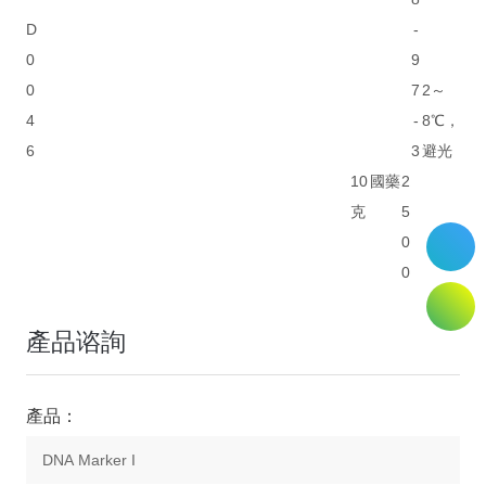
D
-
0
9
0
7
2～
4
-
8℃，
6
3
避光
10
國藥
2
克
5
0
0
產品谘詢
產品：