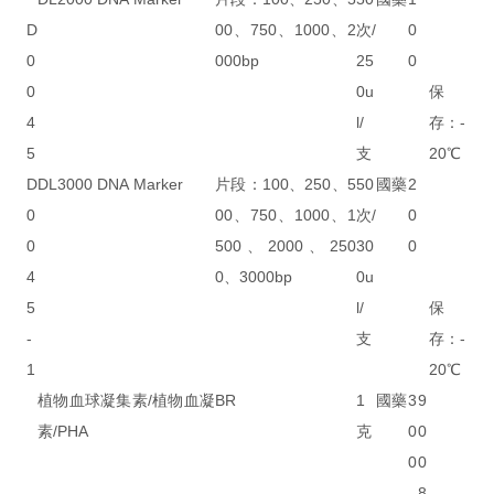
D
00、750、1000、2
次/
0
0
000bp
25
0
0
0u
保
4
l/
存：-
5
支
20℃
D
DL3000 DNA Marker
片段：100、250、5
50
國藥
2
0
00、750、1000、1
次/
0
0
500、2000、250
30
0
4
0、3000bp
0u
5
l/
保
-
支
存：-
1
20℃
植物血球凝集素/植物血凝
BR
1
國藥
3
9
素/PHA
克
0
0
0
0
8