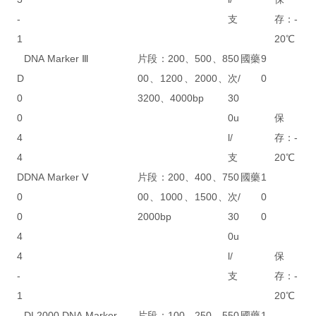
-
支
存：-
1
20℃
DNA Marker Ⅲ
片段：200、500、8
50
國藥
9
D
00、1200、2000、
次/
0
0
3200、4000bp
30
0
0u
保
4
l/
存：-
4
支
20℃
D
DNA Marker Ⅴ
片段：200、400、7
50
國藥
1
0
00、1000、1500、
次/
0
0
2000bp
30
0
4
0u
4
l/
保
-
支
存：-
1
20℃
DL2000 DNA Marker
片段：100、250、5
50
國藥
1