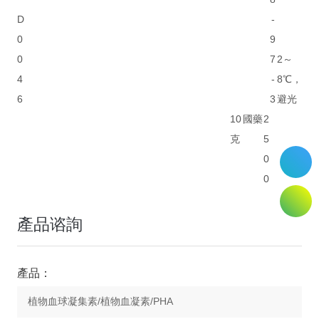
D
-
0
9
0
7
2～
4
-
8℃，
6
3
避光
10
國藥
2
克
5
0
0
產品谘詢
產品：