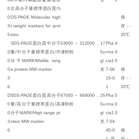
0
次高分子量標準蛋白質/S
0
DS-PAGE Molecular high
保
3
t weight markers for prot
存：-
5
eins
20℃
SDS-PAGE蛋白質中分子
53000～212000，
17
Pha
4
D
量/中分子量標準蛋白/中
凍幹粉
5u
rma
0
0
分子MARK/Middle rang
g/
cia1
0
0
e protein MW marker
支
7-06
保
3
15-0
存：-
6
1
20℃
D
SDS-PAGE蛋白質高分子
67000～669000，
25
Pha
5
0
量/高分子量標準蛋白/高
凍幹粉
0u
rma
0
0
分子MARK/High range pr
g/
cia1
0
3
otein MW marker
支
7-04
6
45-0
保
-
1原
存：-