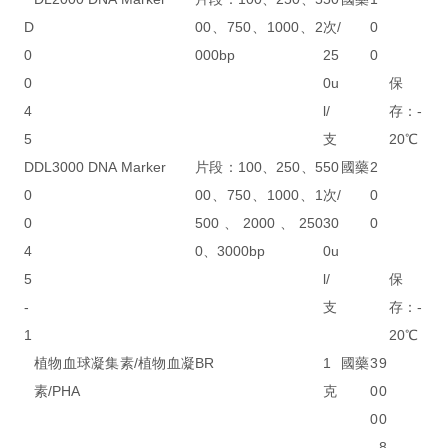
D
00、750、1000、2
次/
0
0
000bp
25
0
0
0u
保
4
l/
存：-
5
支
20℃
D
DL3000 DNA Marker
片段：100、250、5
50
國藥
2
0
00、750、1000、1
次/
0
0
500、2000、250
30
0
4
0、3000bp
0u
5
l/
保
-
支
存：-
1
20℃
植物血球凝集素/植物血凝
BR
1
國藥
3
9
素/PHA
克
0
0
0
0
8