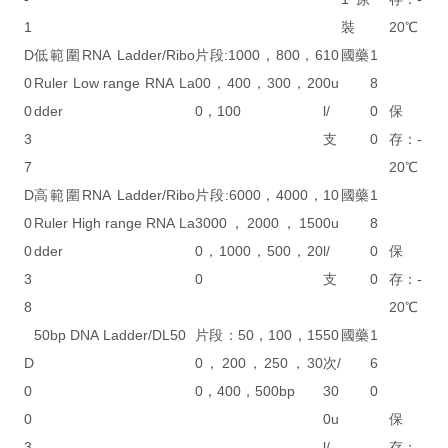
1
裝
20℃
D
低範圍RNA Ladder/Ribo
片段:1000，800，6
10
國藥
1
0
Ruler Low range RNA La
00，400，300，20
0u
8
0
dder
0，100
l/
0
保
3
支
0
存：-
7
20℃
D
高範圍RNA Ladder/Ribo
片段:6000，4000，
10
國藥
1
0
Ruler High range RNA La
3000，2000，150
0u
8
0
dder
0，1000，500，20
l/
0
保
3
0
支
0
存：-
8
20℃
50bp DNA Ladder/DL50
片段：50，100，15
50
國藥
1
D
0，200，250，30
次/
6
0
0，400，500bp
30
0
0
0u
保
3
l/
存：-