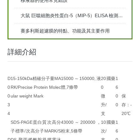
移液器的使用常見錯誤
大鼠 巨噬細胞炎性蛋白-5（MIP-5）ELISA 檢測試劑盒說明書
賽多利斯超濾膜的特點、功能及其主要作用
詳細介紹
D
15-150kDa精確分子量MA
15000～150000,液
20
國藥
1
0
RK/Precise Protein Molec
體,7條帶
0
6
0
ular weight Mark
微
0
保
3
升/
0
存：-
4
支
20℃
SDS-PAGE蛋白質次高分
43000～200000，
10
國藥
1
子標準/次高分子MARK/S
粉末,5條帶
次/
6
D
DS-聚丙烯酰胺凝膠電泳
支
0