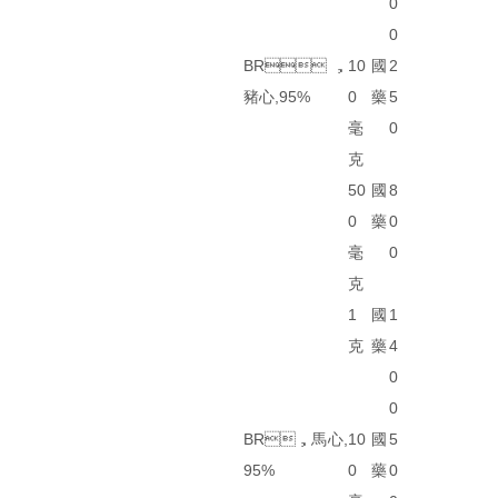
0
0
BR，
10
國
2
豬心,95%
0
藥
5
毫
0
克
50
國
8
0
藥
0
毫
0
克
1
國
1
克
藥
4
0
0
BR，馬心,
10
國
5
95%
0
藥
0