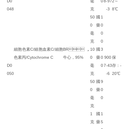
D0
毫
0
8-97
2～
048
克
-3
8℃
50
國
1
0
藥
0
毫
0
克
0
細胞色素C/細胞血素C/細胞
BR，
10
國
3
色素丙/Cytochrome C
牛心，95%
0
藥
0
900
保
D0
毫
0
7-43
存：-
050
克
-6
20℃
50
國
9
0
藥
0
毫
0
克
1
國
1
克
藥
5