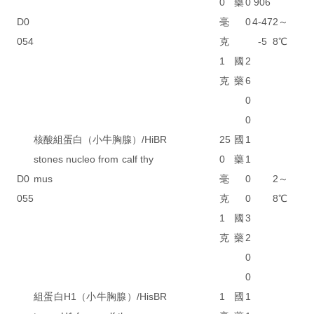
0
藥
0
906
D0
毫
0
4-47
2～
054
克
-5
8℃
1
國
2
克
藥
6
0
0
核酸組蛋白（小牛胸腺）/Hi
BR
25
國
1
stones nucleo from calf thy
0
藥
1
D0
mus
毫
0
2～
055
克
0
8℃
1
國
3
克
藥
2
0
0
組蛋白H1（小牛胸腺）/His
BR
1
國
1