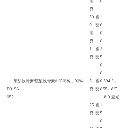
毫
0
克
50
國
1
0
藥
6
毫
0
克
0
1
國
2
克
藥
5
0
0
硫酸軟骨素/硫酸軟骨素A /C
高純，90%
5
國
6
394
2～
D0
SA
克
藥
0
55-1
8℃，
052
8-0
避光
25
國
1
克
藥
5
0