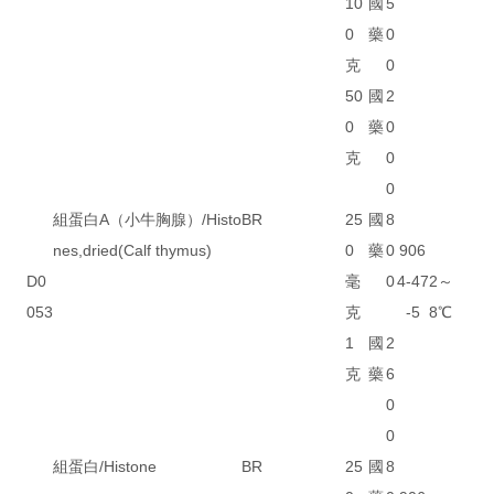
10
國
5
0
藥
0
克
0
50
國
2
0
藥
0
克
0
0
組蛋白A（小牛胸腺）/Histo
BR
25
國
8
nes,dried(Calf thymus)
0
藥
0
906
D0
毫
0
4-47
2～
053
克
-5
8℃
1
國
2
克
藥
6
0
0
組蛋白/Histone
BR
25
國
8