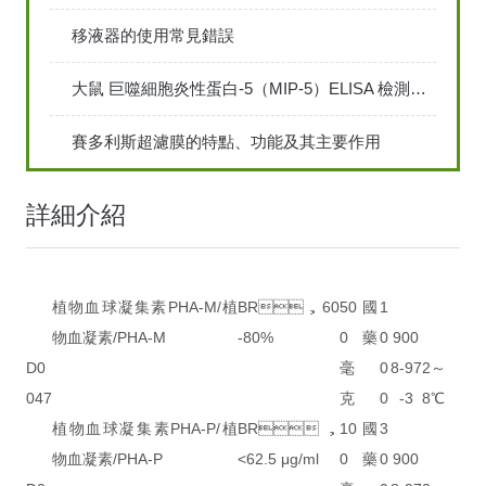
移液器的使用常見錯誤
大鼠 巨噬細胞炎性蛋白-5（MIP-5）ELISA 檢測試劑盒說明書
賽多利斯超濾膜的特點、功能及其主要作用
詳細介紹
植物血球凝集素PHA-M/植
BR，60
50
國
1
物血凝素/PHA-M
-80%
0
藥
0
900
D0
毫
0
8-97
2～
047
克
0
-3
8℃
植物血球凝集素PHA-P/植
BR，
10
國
3
物血凝素/PHA-P
<62.5 μg/ml
0
藥
0
900