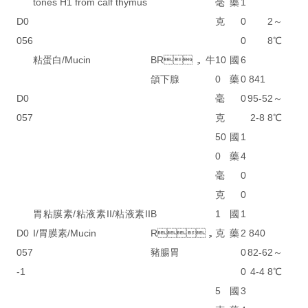
tones H1 from calf thymus
毫
藥
1
D0
克
0
2～
056
0
8℃
粘蛋白/Mucin
BR，牛
10
國
6
頜下腺
0
藥
0
841
D0
毫
0
95-5
2～
057
克
2-8
8℃
50
國
1
0
藥
4
毫
0
克
0
胃粘膜素/粘液素II/粘液素II
B
1
國
1
D0
I/胃膜素/Mucin
R，
克
藥
2
840
057
豬腸胃
0
82-6
2～
-1
0
4-4
8℃
5
國
3