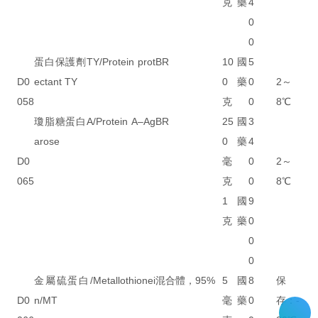
克
藥
4
0
0
蛋白保護劑TY/Protein prot
BR
10
國
5
D0
ectant TY
0
藥
0
2～
058
克
0
8℃
瓊脂糖蛋白A/Protein A–Ag
BR
25
國
3
arose
0
藥
4
D0
毫
0
2～
065
克
0
8℃
1
國
9
克
藥
0
0
0
金屬硫蛋白/Metallothionei
混合體，95%
5
國
8
保
D0
n/MT
毫
藥
0
存：-