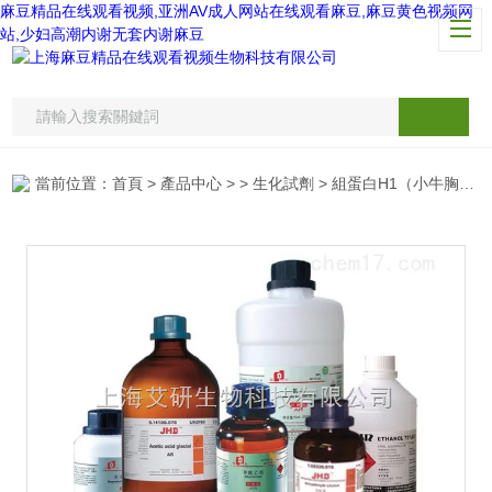
麻豆精品在线观看视频,亚洲AV成人网站在线观看麻豆,麻豆黄色视频网
站,少妇高潮内谢无套内谢麻豆
當前位置：
首頁
>
產品中心
> >
生化試劑
> 組蛋白H1（小牛胸腺）/Histones H1 from calf thymus