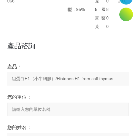
066
克
0
20℃
I型，95%
5
國
8
毫
藥
0
克
0
產品谘詢
產品：
您的單位：
您的姓名：