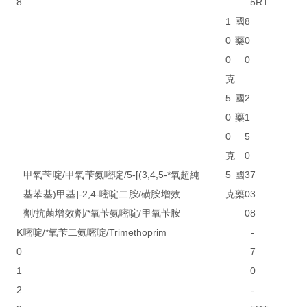
8
5
RT
1
國
8
0
藥
0
0
0
克
5
國
2
0
藥
1
0
5
克
0
甲氧苄啶/甲氧苄氨嘧啶/5-[(3,4,5-*氧
超純
5
國
3
7
基苯基)甲基]-2,4-嘧啶二胺/磺胺增效
克
藥
0
3
劑/抗菌增效劑/*氧苄氨嘧啶/甲氧苄胺
0
8
K
嘧啶/*氧苄二氨嘧啶/Trimethoprim
-
0
7
1
0
2
-