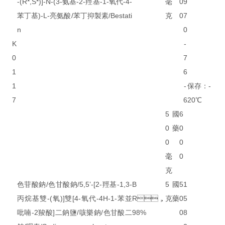
-(R*,S*)]-N-(3-氨基-2-羥基-1-氧代-4-
毫
0
9
苯丁基)-L-亮氨酸/苯丁抑製素/Bestati
克
0
7
n
0
K
-
0
7
1
6
1
-
保存：-
7
6
20℃
5
國
6
0
藥
0
0
0
毫
0
克
色苷酸鈉/色甘酸鈉/5,5’-[2-羥基-1,3-
B
5
國
5
1
丙烷基雙-(氧)]雙[4-氧代-4H-1-苯並
R，
克
藥
0
5
吡喃-2羧酸]二鈉鹽/咳樂鈉/色甘酸二
98%
0
8