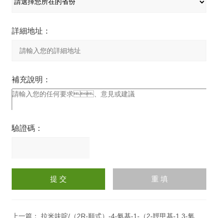
詳細地址：
補充說明：
驗證碼：
請
輸
入
計算結果（填寫阿拉伯數
字），如：三加四=7
上一篇：
拉米呋啶/（2R-順式）-4-氨基-1-（2-羥甲基-1,3-氧硫雜環戊-5-基）-1H-嘧啶-2-