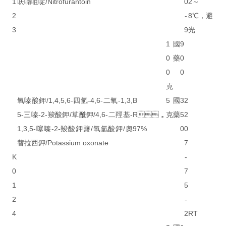
1
呋喃咀啶/Nitrofurantoin
0
2～
2
-
8℃，避
3
9
光
1
國
9
0
藥
0
0
0
克
氧嗪酸鉀/1,4,5,6-四氫-4,6-二氧-1,3,
B
5
國
3
2
5-三嗪-2-羧酸鉀/草酰鉀/4,6-二羥基-
R，
克
藥
5
2
1,3,5-噻嗪-2-羧酸鉀鹽/氧氫酸鉀/奧
97%
0
0
替拉西鉀/Potassium oxonate
7
K
-
0
7
1
5
2
-
4
2
RT