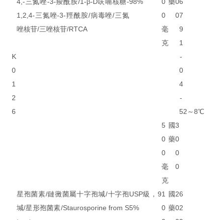
4,-三氮唑-3-羧酰胺/1-β-D呋喃核糖-
98%
0
藥
0
6
1,2,4-三氮唑-3-羥酰胺/病毒唑/三氮
0
0
7
唑核苷/三唑核苷/RTCA
毫
9
克
1
K
-
0
0
1
4
2
-
6
5
2～8℃
5
國
3
0
藥
0
0
0
毫
0
克
星孢菌素/鏈黴菌屬十字孢堿/十字孢
USP級，9
1
國
2
6
堿/星形孢菌素/Staurosporine from S
5%
0
藥
0
2