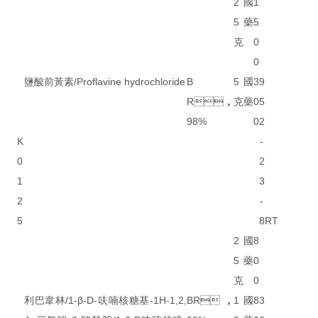
2
國
1
5
藥
5
克
0
0
鹽酸前黃素/Proflavine hydrochloride
B
5
國
3
9
R，
克
藥
0
5
98%
0
2
K
-
0
2
1
3
2
-
5
8
RT
2
國
8
5
藥
0
克
0
利巴韋林/1-β-D-呋喃核糖基-1H-1,2,
BR，
1
國
8
3