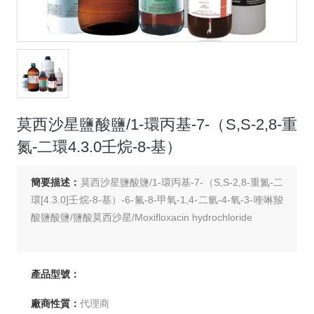
莫西沙星鹽酸鹽/1-環丙基-7-（S,S-2,8-重
氮-二環4.3.0壬烷-8-基）
簡要描述：
莫西沙星鹽酸鹽/1-環丙基-7-（S,S-2,8-重氮-二
環[4.3.0]壬烷-8-基）-6-氟-8-甲氧-1,4-二氫-4-氧-3-喹啉羧
酸鹽酸鹽/鹽酸莫西沙星/Moxifloxacin hydrochloride
產品型號：
廠商性質：
代理商