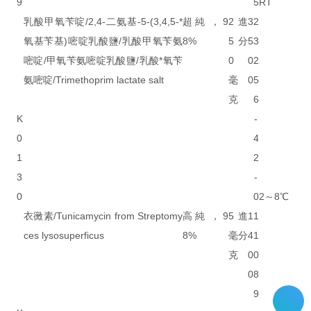
9
5
RT
乳酸甲氧苄啶/2,4-二氨基-5-(3,4,5-*
超純，9
2
進
3
2
氧基苄基)嘧啶乳酸鹽/乳酸甲氧苄氨
8%
5
分
5
3
嘧啶/甲氧苄氨嘧啶乳酸鹽/乳酸*氧苄
0
0
2
氨嘧啶/Trimethoprim lactate salt
毫
0
5
克
6
K
-
0
4
1
2
3
-
0
0
2～8℃
衣黴素/Tunicamycin from Streptomy
高純，9
5
進
1
1
ces lysosuperficus
8%
毫
分
4
1
克
0
0
0
8
9