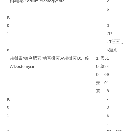
鈉/咽泰/Sodium cromoglycate
2
6
K
-
0
3
1
7
R
1
-
T，
8
6
避光
越黴素/德利肥素/德畜黴素A/越黴素
USP級
1
國
5
1
A/Destomycin
0
藥
2
4
0
0
9
毫
0
1
克
8
K
-
0
3
1
5
1
-