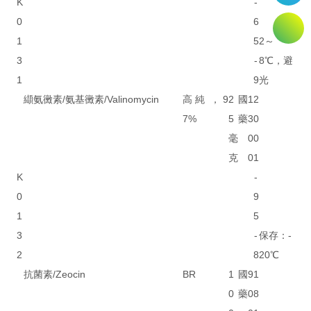
K
-
0
6
1
5
2～
3
-
8℃，避
1
9
光
纈氨黴素/氨基黴素/Valinomycin
高純，9
2
國
1
2
7%
5
藥
3
0
毫
0
0
克
0
1
K
-
0
9
1
5
3
-
保存：-
2
8
20℃
抗菌素/Zeocin
BR
1
國
9
1
0
藥
0
8