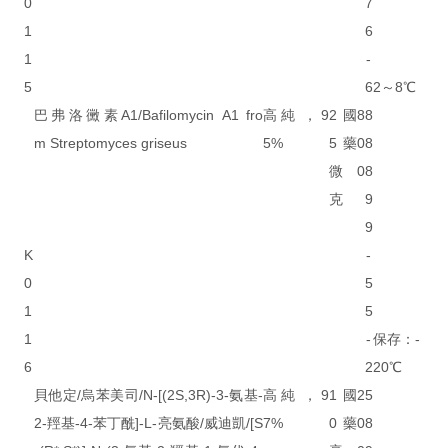
0
7
1
6
1
-
5
6
2～8℃
巴弗洛黴素A1/Bafilomycin A1 fro
高純，9
2
國
8
8
m Streptomyces griseus
5%
5
藥
0
8
微
0
8
克
9
9
K
-
0
5
1
5
1
-
保存：-
6
2
20℃
貝他定/烏苯美司/N-[(2S,3R)-3-氨基-
高純，9
1
國
2
5
2-羥基-4-苯丁酰]-L-亮氨酸/威迪凱/[S
7%
0
藥
0
8