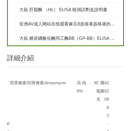
大鼠 肝脂酶 （HL） ELISA 檢測試劑盒說明書
亚洲AV成人网站在线观看麻豆8道移液器移液的方法及維護保養工作
大鼠 糖原磷酸化酶同工酶BB（GP-BB）ELISA 檢測試劑盒說明
詳細介紹
茴香黴素/回香黴素/Anisomycin
高純，9
5
國
4
2
8%
毫
藥
5
2
克
0
8
6
2
K
-