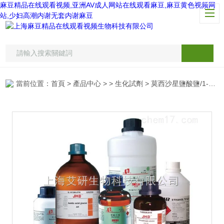
麻豆精品在线观看视频,亚洲AV成人网站在线观看麻豆,麻豆黄色视频网
站,少妇高潮内谢无套内谢麻豆
當前位置：
首頁
>
產品中心
> >
生化試劑
> 莫西沙星鹽酸鹽/1-環丙基-7-（S,S-2,8-重氮-二環4.3.0壬烷-8-基）