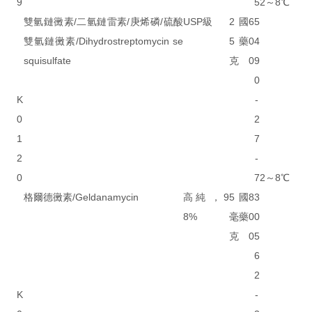
9
5
2～8℃
雙氫鏈黴素/二氫鏈雷素/庚烯磷/硫酸
USP級
2
國
6
5
雙氫鏈黴素/Dihydrostreptomycin se
5
藥
0
4
squisulfate
克
0
9
0
K
-
0
2
1
7
2
-
0
7
2～8℃
格爾德黴素/Geldanamycin
高純，9
5
國
8
3
8%
毫
藥
0
0
克
0
5
6
2
K
-