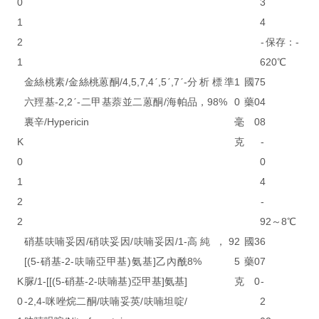
0
3
1
4
2
-
保存：-
1
6
20℃
金絲桃素/金絲桃蒽酮/4,5,7,4ˊ,5ˊ,7ˊ-
分析標準
1
國
7
5
六羥基-2,2ˊ-二甲基萘並二蒽酮/海帕
品，98%
0
藥
0
4
裏辛/Hypericin
毫
0
8
K
克
-
0
0
1
4
2
-
2
9
2～8℃
硝基呋喃妥因/硝呋妥因/呋喃妥因/1-
高純，9
2
國
3
6
[(5-硝基-2-呋喃亞甲基)氨基]乙內酰
8%
5
藥
0
7
K
脲/1-[[(5-硝基-2-呋喃基)亞甲基]氨基]
克
0
-
0
-2,4-咪唑烷二酮/呋喃妥英/呋喃坦啶/
2