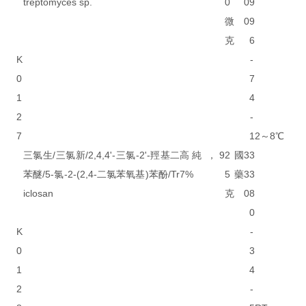
treptomyces sp.
0
0
9
微
0
9
克
6
K
-
0
7
1
4
2
-
7
1
2～8℃
三氯生/三氯新/2,4,4'-三氯-2'-羥基二
高純，9
2
國
3
3
苯醚/5-氯-2-(2,4-二氯苯氧基)苯酚/Tr
7%
5
藥
3
3
iclosan
克
0
8
0
K
-
0
3
1
4
2
-