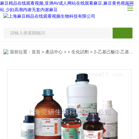
麻豆精品在线观看视频,亚洲AV成人网站在线观看麻豆,麻豆黄色视频网
站,少妇高潮内谢无套内谢麻豆
當前位置：
首頁
>
產品中心
> >
生化試劑
> 2-乙基己酸/2-乙基次羊脂酸/丁基乙基乙酸/庚烷-3-羧酸/異辛酸/2-乙基代次羊脂酸