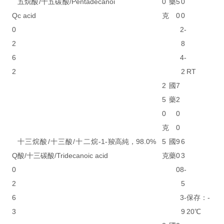
五烷酸/十五碳酸/Pentadecanoi
0
藥
5
0
Q
c acid
克
0
0
0
2-
2
8
6
4-
2
2
RT
2
國
7
5
藥
2
0
0
克
0
十三烷酸/十三酸/十二烷-1-羧
高純，98.0%
5
國
9
6
Q
酸/十三碳酸/Tridecanoic acid
克
藥
0
3
0
0
8-
2
5
6
3-
保存：-
3
9
20℃