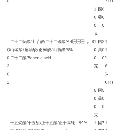
0
7
RT
1
國
8
0
藥
0
0
0
克
二十二烷酸/山芋酸/二十二碳酸/
AR，8
1
國
2
1
Q
山崳酸/扁油酸/萮樹酸/山萮酸/
5%
0
藥
0
1
0
二十二酸/Behenic acid
0
0
2-
2
克
8
6
5-
1
6
RT
5
國
5
0
藥
0
0
0
克
十五烷酸/十五酸/正十五酸/正十
高純，99%
1
國
7
1