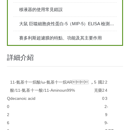
移液器的使用常見錯誤
大鼠 巨噬細胞炎性蛋白-5（MIP-5）ELISA 檢測試劑盒說明書
賽多利斯超濾膜的特點、功能及其主要作用
詳細介紹
11-氨基十一烷酸/ω-氨基十一烷
AR，
5
國
2
2
酸/11-氨基十一酸/11-Aminoun
99%
克
藥
2
4
Q
decanoic acid
0
3
0
2-
2
9
6
9-