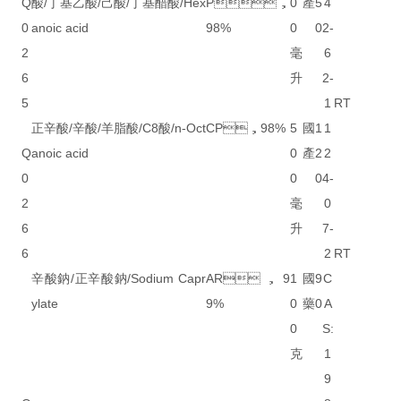
Q
酸/丁基乙酸/己酸/丁基醋酸/Hex
P，
0
產
5
4
0
anoic acid
98%
0
0
2-
2
毫
6
6
升
2-
5
1
RT
正辛酸/辛酸/羊脂酸/C8酸/n-Oct
CP，98%
5
國
1
1
Q
anoic acid
0
產
2
2
0
0
0
4-
2
毫
0
6
升
7-
6
2
RT
辛酸鈉/正辛酸鈉/Sodium Capr
AR，9
1
國
9
C
ylate
9%
0
藥
0
A
0
S:
克
1
9