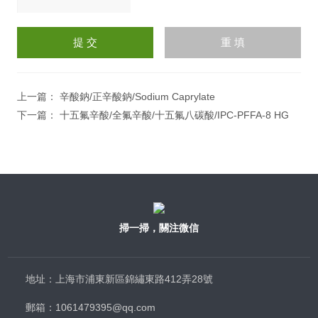
請
輸
入
計算結果（填寫阿拉伯數
字），如：三加四=7
上一篇：
辛酸鈉/正辛酸鈉/Sodium Caprylate
下一篇：
十五氟辛酸/全氟辛酸/十五氟八碳酸/IPC-PFFA-8 HG
掃一掃，關注微信
地址：上海市浦東新區錦繡東路412弄28號
郵箱：1061479395@qq.com