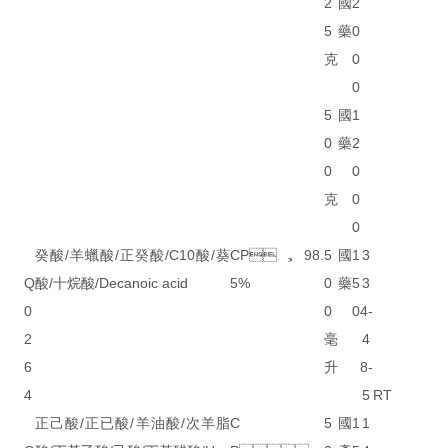
2
國
2
5
藥
0
克
0
0
5
國
1
0
藥
2
0
0
克
0
0
癸酸/羊蠟酸/正癸酸/C10酸/葵
CP，98.
5
國
1
3
Q
酸/十烷酸/Decanoic acid
5%
0
藥
5
3
0
0
0
4-
2
毫
4
6
升
8-
4
5
RT
正己酸/正已酸/羊油酸/次羊脂
C
5
國
1
1