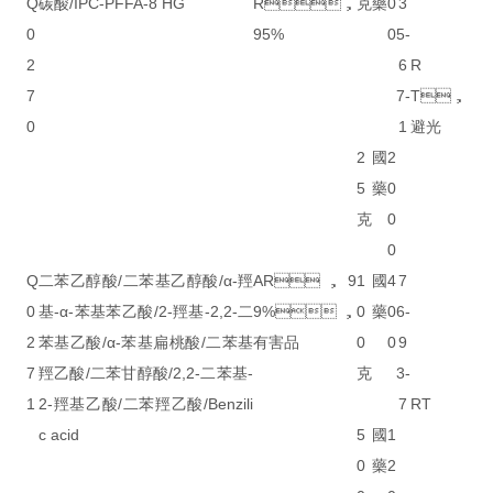
Q
碳酸/IPC-PFFA-8 HG
R，
克
藥
0
3
0
95%
0
5-
2
6
R
7
7-
T，
0
1
避光
2
國
2
5
藥
0
克
0
0
Q
二苯乙醇酸/二苯基乙醇酸/α-羥
AR，9
1
國
4
7
0
基-α-苯基苯乙酸/2-羥基-2,2-二
9%，
0
藥
0
6-
2
苯基乙酸/α-苯基扁桃酸/二苯基
有害品
0
0
9
7
羥乙酸/二苯甘醇酸/2,2-二苯基-
克
3-
1
2-羥基乙酸/二苯羥乙酸/Benzili
7
RT
c acid
5
國
1
0
藥
2