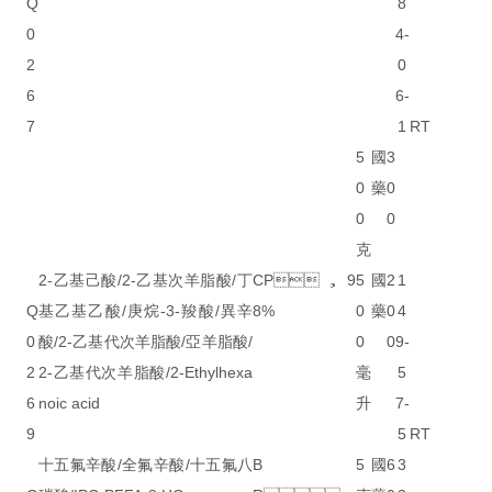
Q
8
0
4-
2
0
6
6-
7
1
RT
5
國
3
0
藥
0
0
0
克
2-乙基己酸/2-乙基次羊脂酸/丁
CP，9
5
國
2
1
Q
基乙基乙酸/庚烷-3-羧酸/異辛
8%
0
藥
0
4
0
酸/2-乙基代次羊脂酸/亞羊脂酸/
0
0
9-
2
2-乙基代次羊脂酸/2-Ethylhexa
毫
5
6
noic acid
升
7-
9
5
RT
十五氟辛酸/全氟辛酸/十五氟八
B
5
國
6
3