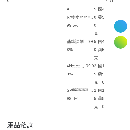
5
7
RT
A
5
國
4
R，
0
藥
5
99.5%
0
克
基準試劑，99.
5
國
4
8%
0
藥
5
克
4N，99.9
2
國
1
9%
5
藥
5
克
0
SP，
2
國
1
99.8%
5
藥
5
克
0
產品谘詢