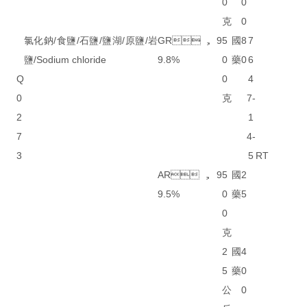
0
0
克
0
氯化鈉/食鹽/石鹽/鹽湖/原鹽/岩
GR，9
5
國
8
7
鹽/Sodium chloride
9.8%
0
藥
0
6
Q
0
4
0
克
7-
2
1
7
4-
3
5
RT
AR，9
5
國
2
9.5%
0
藥
5
0
克
2
國
4
5
藥
0
公
0